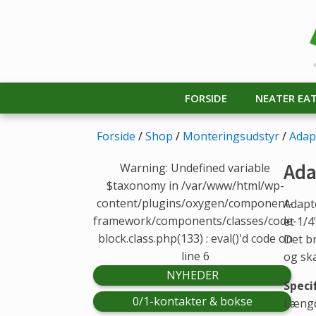
FORSIDE
NEATER EA
Forside
/
Shop
/
Monteringsudstyr
/
Adap
Ada
Warning: Undefined variable
$taxonomy in /var/www/html/wp-
content/plugins/oxygen/component-
Adapt
framework/components/classes/code-
et 1/4
block.class.php(133) : eval()'d code on
Det br
line 6
og ska
NYHEDER
Speci
0/1-kontakter & bokse
Længd