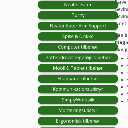
Farve
Neater Eater
Gevind
Turny
Gevind
Vægt:
Neater Eater Arm Support
Kan b
Spise & Drikke
magic
Computer tilbehør
hun g
Batteridrevet legetøjs tilbehør
Mobil & Tablet tilbehør
El-apparat tilbehør
Kommunikationsudstyr
SimplyWorks®
Monteringsudstyr
Ergonomisk tilbehør