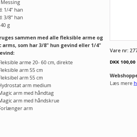
: Messing
: 1/4” han
: 3/8” han
 40 g
ruges sammen med alle fleksible arme og
 arms, som har 3/8" hun gevind eller 1/4"
Vare nr: 27
evind:
DKK 100,00
Fleksible arme 20- 60 cm, direkte
Fleksible arm 55 cm
Webshoppen
Fleksibel arm 55 cm
Læs mere
h
Hydrostat arm medium
Magic arm med håndtag
Magic arm med håndskrue
Forlænger arm