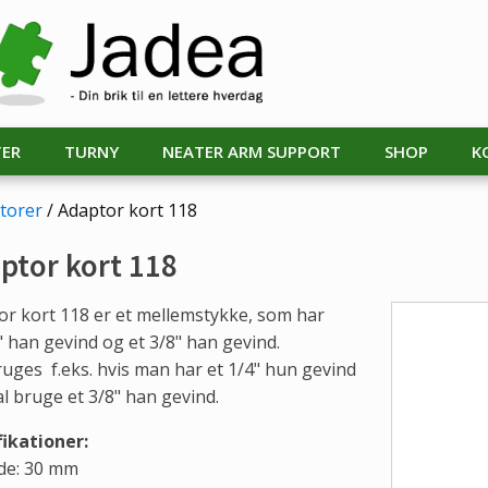
TER
TURNY
NEATER ARM SUPPORT
SHOP
K
torer
/ Adaptor kort 118
ptor kort 118
or kort 118 er et mellemstykke, som har
" han gevind og et 3/8" han gevind.
uges f.eks. hvis man har et 1/4" hun gevind
l bruge et 3/8" han gevind.
fikationer:
e: 30 mm