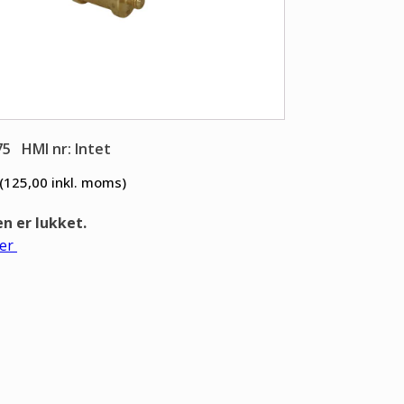
75
HMI nr: Intet
(125,00
inkl. moms)
 er lukket.
er