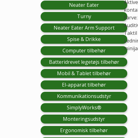
Aktive
Neater Eater
kontak
Turny
Farve:
Audit
Neater Eater Arm Support
Taktil
Spise & Drikke
Ledni
minija
Computer tilbehør
Batteridrevet legetøjs tilbehør
Mobil & Tablet tilbehør
El-apparat tilbehør
Kommunikationsudstyr
SimplyWorks®
Monteringsudstyr
Ergonomisk tilbehør