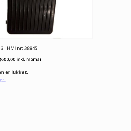
13
HMI nr: 38845
(600,00
inkl. moms)
 er lukket.
er