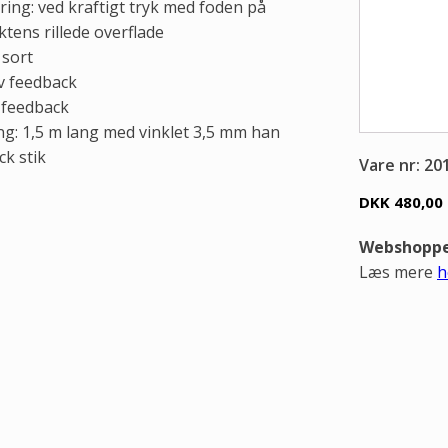
ring: ved kraftigt tryk med foden på
tens rillede overflade
 sort
iv feedback
 feedback
ng: 1,5 m lang med vinklet 3,5 mm han
ck stik
Vare nr: 20
DKK 480,00
Webshoppen
Læs mere
h