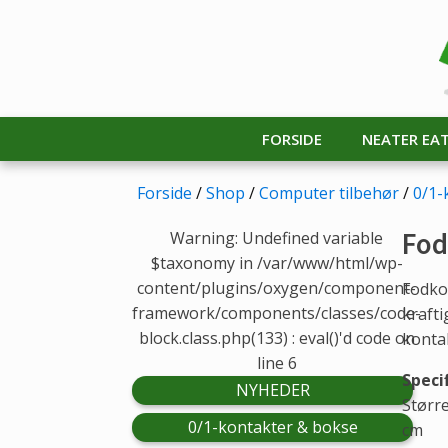
FORSIDE
NEATER EA
Forside
/
Shop
/
Computer tilbehør
/
0/1-
Fod
Warning: Undefined variable
$taxonomy in /var/www/html/wp-
content/plugins/oxygen/component-
Fodko
framework/components/classes/code-
krafti
block.class.php(133) : eval()'d code on
konta
line 6
Speci
NYHEDER
Større
0/1-kontakter & bokse
cm