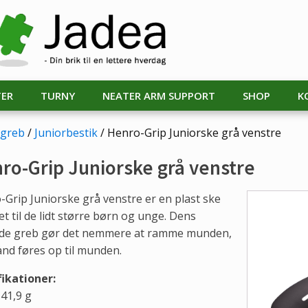
TER
TURNY
NEATER ARM SUPPORT
SHOP
K
 greb
/
Juniorbestik
/ Henro-Grip Juniorske grå venstre
ro-Grip Juniorske grå venstre
Grip Juniorske grå venstre er en plast ske
et til de lidt større børn og unge. Dens
ede greb gør det nemmere at ramme munden,
ånd føres op til munden.
fikationer:
41,9 g