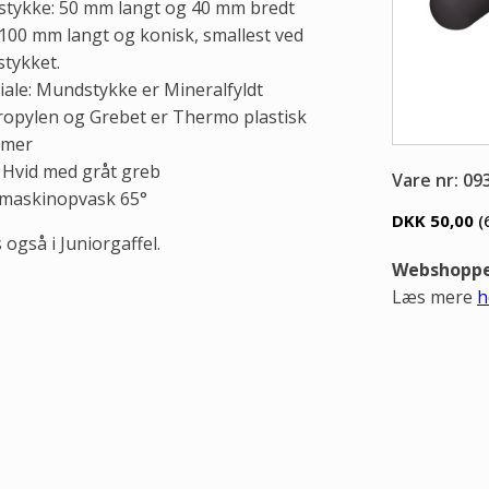
tykke: 50 mm langt og 40 mm bredt
 100 mm langt og konisk, smallest ved
tykket.
iale: Mundstykke er Mineralfyldt
ropylen og Grebet er Thermo plastisk
omer
: Hvid med gråt greb
Vare nr: 09
 maskinopvask 65°
DKK 50,00
(
 også i Juniorgaffel.
Webshoppen
Læs mere
h