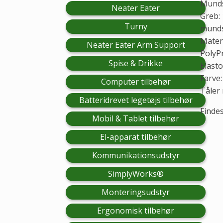
Munds
Neater Eater
Greb:
Turny
munds
Mater
Neater Eater Arm Support
PolyP
Spise & Drikke
Elast
Farve
Computer tilbehør
Tåler
Batteridrevet legetøjs tilbehør
Findes
Mobil & Tablet tilbehør
El-apparat tilbehør
Kommunikationsudstyr
SimplyWorks®
Monteringsudstyr
Ergonomisk tilbehør