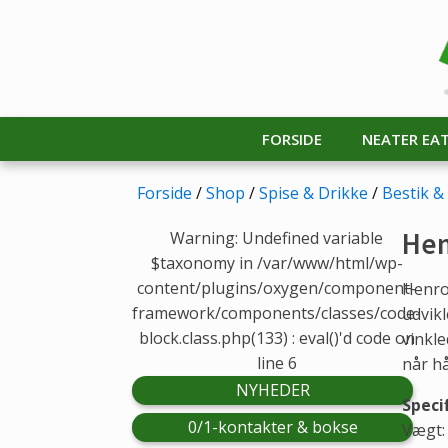
FORSIDE
NEATER EA
Forside
/
Shop
/
Spise & Drikke
/
Bestik &
Hen
Warning: Undefined variable
$taxonomy in /var/www/html/wp-
content/plugins/oxygen/component-
Henro-
framework/components/classes/code-
udvikl
block.class.php(133) : eval()'d code on
vinkl
line 6
når h
NYHEDER
Speci
0/1-kontakter & bokse
Vægt: 