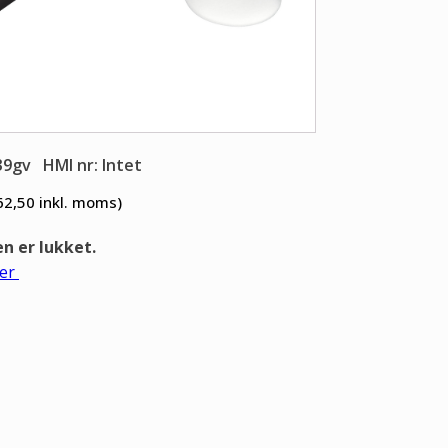
39gv
HMI nr: Intet
62,50
inkl. moms)
 er lukket.
er