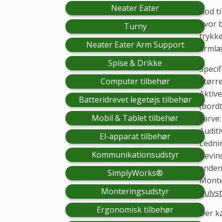
Neater Eater
God ti
hvor b
Turny
trykke
Neater Eater Arm Support
armlæ
Spise & Drikke
Specif
Computer tilbehør
Større
Aktive
Batteridrevet legetøjs tilbehør
(bord
Mobil & Tablet tilbehør
Farve:
Audit
El-apparat tilbehør
Lednin
Kommunikationsudstyr
Gevind
ende
SimplyWorks®
Monte
Monteringsudstyr
gulvst
Ergonomisk tilbehør
Der ka