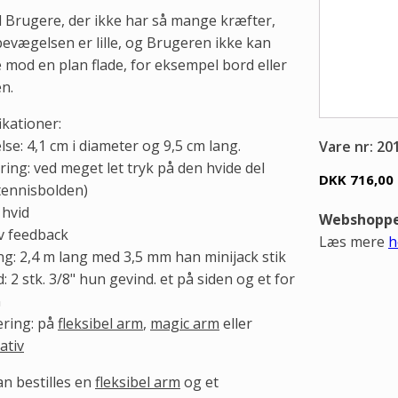
l Brugere, der ikke har så mange kræfter,
evægelsen er lille, og Brugeren ikke kan
 mod en plan flade, for eksempel bord eller
n.
ikationer:
lse: 4,1 cm i diameter og 9,5 cm lang.
Vare nr: 20
ring: ved meget let tryk på den hvide del
DKK 716,00
tennisbolden)
 hvid
Webshoppen
iv feedback
Læs mere
h
g: 2,4 m lang med 3,5 mm han minijack stik
: 2 stk. 3/8" hun gevind. et på siden og et for
n
ring: på
fleksibel arm
,
magic arm
eller
ativ
n bestilles en
fleksibel arm
og et