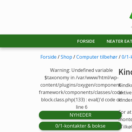
FORSIDE
NEATER EA
Forside
/
Shop
/
Computer tilbehør
/
0/1-
Kin
Warning: Undefined variable
$taxonomy in /var/www/html/wp-
content/plugins/oxygen/component-
Kindk
framework/components/classes/code-
aktive
block.class.php(133) : eval()'d code on
kinden
line 6
For a
NYHEDER
monte
0/1-kontakter & bokse
(Tilkø