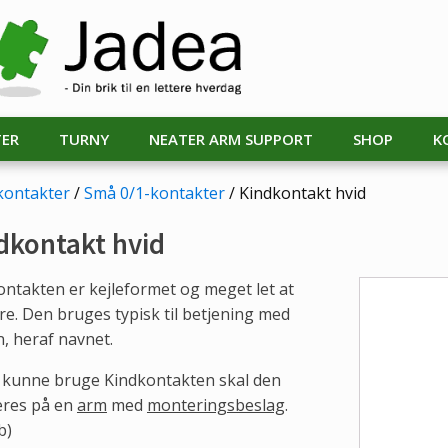
TER
TURNY
NEATER ARM SUPPORT
SHOP
K
kontakter
/
Små 0/1-kontakter
/ Kindkontakt hvid
dkontakt hvid
ontakten er kejleformet og meget let at
re. Den bruges typisk til betjening med
, heraf navnet.
t kunne bruge Kindkontakten skal den
res på en
arm
med
monteringsbeslag
.
b)